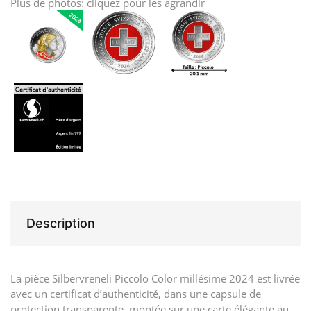
Plus de photos: cliquez pour les agrandir
Description
La pièce Silbervreneli Piccolo Color millésime 2024 est livrée
avec un certificat d’authenticité, dans une capsule de
protection transparente, montée sur une carte élégante au